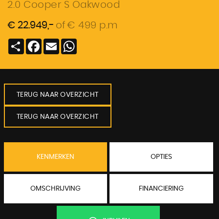
2.0 Cooper S Oakwood
€ 22.949,-
of
€ 499 p.m
Deel
Facebook
Email
WhatsApp
TERUG NAAR OVERZICHT
TERUG NAAR OVERZICHT
KENMERKEN
OPTIES
OMSCHRIJVING
FINANCIERING