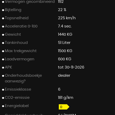
Vermogen gecombineerd
192
Bijtelling
22 %
Topsnelheid
225 km/h
Acceleratie 0-100
7.4 sec.
Gewicht
1440 KG
Tankinhoud
51 Liter
Max trekgewicht
1500 KG
Laadvermogen
600 KG
APK
tot 30-11-2026
Onderhoudsboekje
dealer
aanwezig?
Emissieklasse
6
CO2-emissie
181 g/km
Energielabel