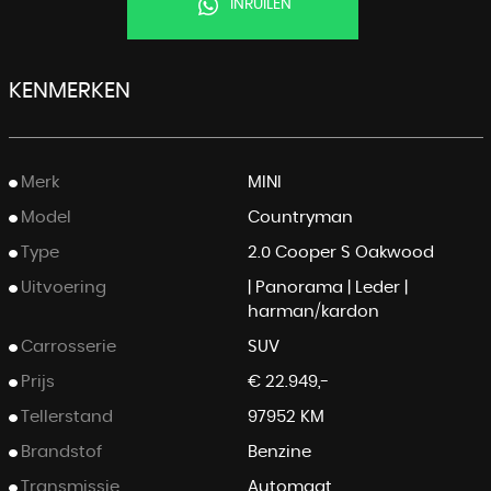
INRUILEN
KENMERKEN
Merk
MINI
Model
Countryman
Type
2.0 Cooper S Oakwood
Uitvoering
| Panorama | Leder |
harman/kardon
Carrosserie
SUV
Prijs
€ 22.949,-
Tellerstand
97952 KM
Brandstof
Benzine
Transmissie
Automaat