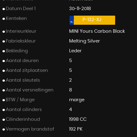
Datum Deel 1
30-11-2018
Kenteken
P-132-XJ
Interieurkleur
MINI Yours Carbon Black
Fabriekskleur
Melting Silver
Bekleding
Leder
Aantal deuren
5
Aantal zitplaatsen
5
Aantal sleutels
2
Aantal versnellingen
8
BTW / Marge
marge
Aantal cilinders
4
Cilinderinhoud
1998 CC
Vermogen brandstof
192 PK