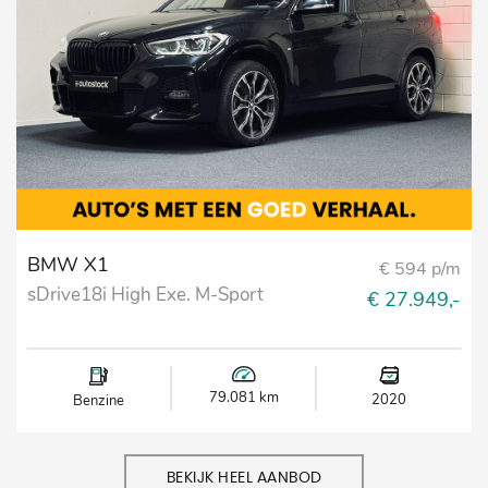
BMW X1
€ 594 p/m
sDrive18i High Exe. M-Sport
€ 27.949,-
79.081 km
2020
Benzine
BEKIJK HEEL AANBOD