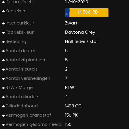
Datum Deel 1
27-10-2020
Kenteken
H-566-RD
Interieurkleur
Zwart
Fabriekskleur
Daytona Grey
Bekleding
Half leder / stof
Aantal deuren
5
Aantal zitplaatsen
5
Aantal sleutels
2
Aantal versnellingen
7
BTW / Marge
BTW
Aantal cilinders
4
Cilinderinhoud
1498 CC
Vermogen brandstof
150 PK
Vermogen gecombineerd
150