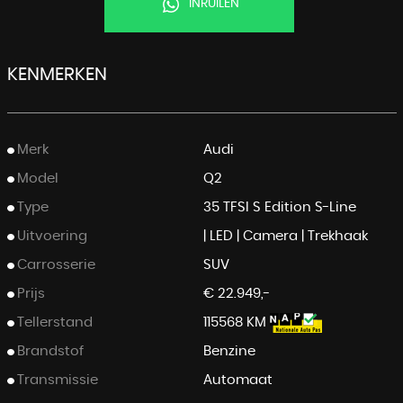
INRUILEN
KENMERKEN
Merk
Audi
Model
Q2
Type
35 TFSI S Edition S-Line
Uitvoering
| LED | Camera | Trekhaak
Carrosserie
SUV
Prijs
€ 22.949,-
Tellerstand
115568 KM
Brandstof
Benzine
Transmissie
Automaat