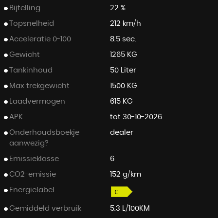
Bijtelling
22 %
Topsnelheid
212 km/h
Acceleratie 0-100
8.5 sec.
Gewicht
1265 KG
Tankinhoud
50 Liter
Max trekgewicht
1500 KG
Laadvermogen
615 KG
APK
tot 30-10-2026
Onderhoudsboekje
dealer
aanwezig?
Emissieklasse
6
CO2-emissie
152 g/km
Energielabel
Gemiddeld verbruik
5.3 L/100KM