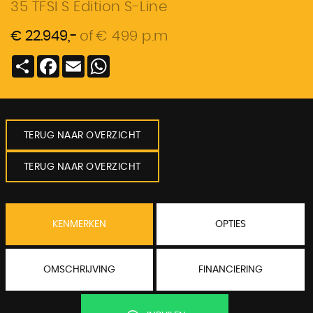
35 TFSI S Edition S-Line
€ 22.949,-
of
€ 499 p.m
Deel
Facebook
Email
WhatsApp
TERUG NAAR OVERZICHT
TERUG NAAR OVERZICHT
KENMERKEN
OPTIES
OMSCHRIJVING
FINANCIERING