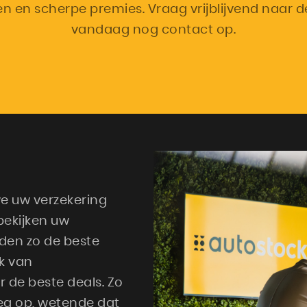
 en scherpe premies. Vraag vrijblijvend naar
vandaag nog contact op.
we uw verzekering
bekijken uw
nden zo de beste
k van
 de beste deals. Zo
eg op, wetende dat