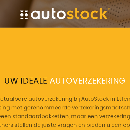
UW IDEALE
AUTOVERZEKERING
taalbare autoverzekering bij AutoStock in Etten-
king met gerenommeerde verzekeringsmaatscha
Geen standaardpakketten, maar een verzekering d
tners stellen de juiste vragen en bieden u een 