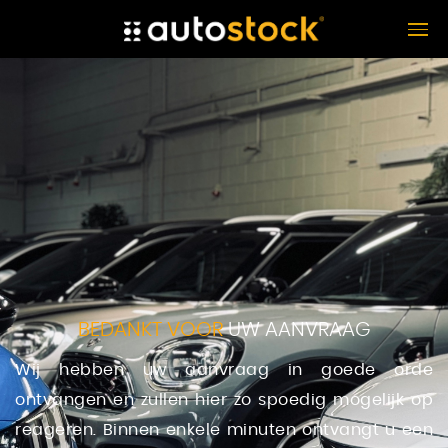
BEDANKT VOOR
UW AANVRAAG
Wij hebben uw aanvraag in goede orde
ontvangen en zullen hier zo spoedig mogelijk op
reageren. Binnen enkele minuten ontvangt u een