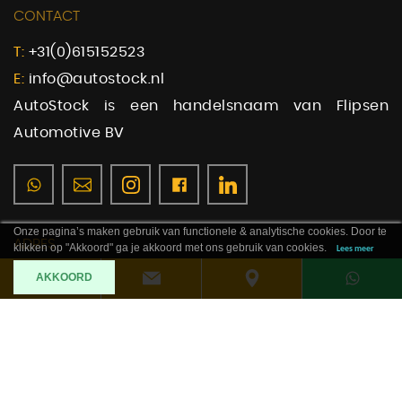
CONTACT
T:
+31(0)615152523
E:
info@autostock.nl
AutoStock is een handelsnaam van Flipsen
Automotive BV
Onze pagina’s maken gebruik van functionele & analytische cookies. Door te
ADRES
klikken op "Akkoord" ga je akkoord met ons gebruik van cookies.
Lees meer
AKKOORD
Guldenweg 22
4879 NL Etten-Leur