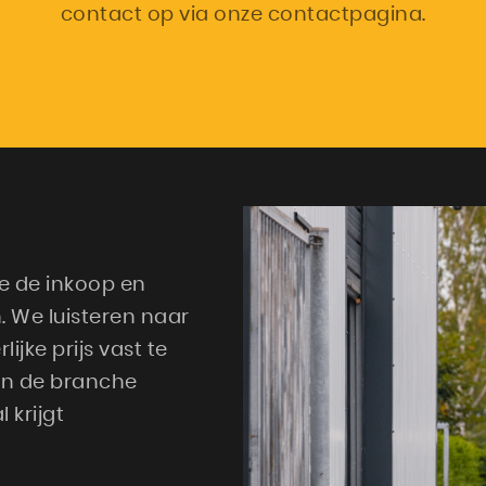
contact op via onze contactpagina.
we de inkoop en
. We luisteren naar
jke prijs vast te
 in de branche
 krijgt