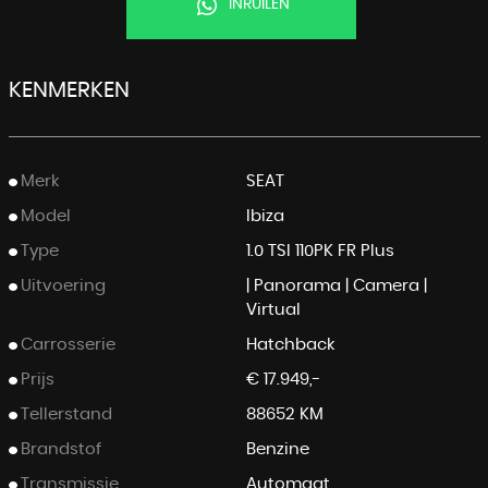
INRUILEN
KENMERKEN
Merk
SEAT
Model
Ibiza
Type
1.0 TSI 110PK FR Plus
Uitvoering
| Panorama | Camera |
Virtual
Carrosserie
Hatchback
Prijs
€ 17.949,-
Tellerstand
88652 KM
Brandstof
Benzine
Transmissie
Automaat