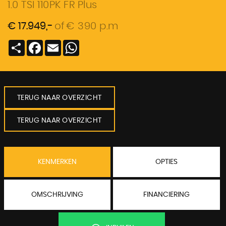
1.0 TSI 110PK FR Plus
€ 17.949,-
of
€ 390 p.m
Deel
Facebook
Email
WhatsApp
TERUG NAAR OVERZICHT
TERUG NAAR OVERZICHT
KENMERKEN
OPTIES
OMSCHRIJVING
FINANCIERING