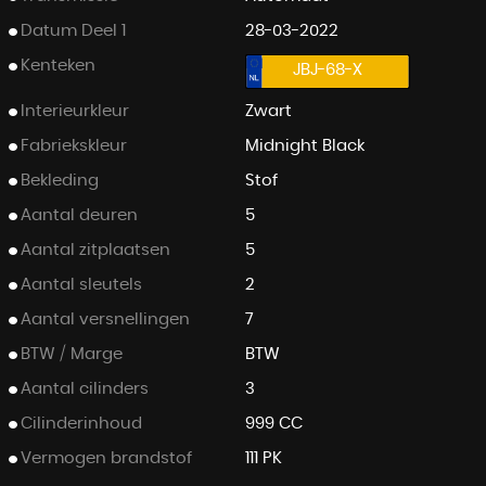
Datum Deel 1
28-03-2022
Kenteken
JBJ-68-X
Interieurkleur
Zwart
Fabriekskleur
Midnight Black
Bekleding
Stof
Aantal deuren
5
Aantal zitplaatsen
5
Aantal sleutels
2
Aantal versnellingen
7
BTW / Marge
BTW
Aantal cilinders
3
Cilinderinhoud
999 CC
Vermogen brandstof
111 PK